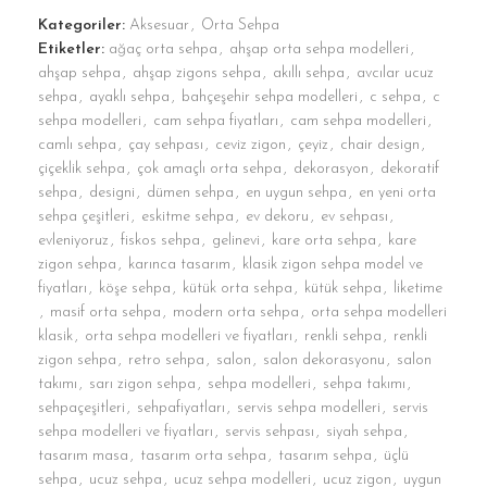
Kategoriler:
Aksesuar
,
Orta Sehpa
Etiketler:
ağaç orta sehpa
,
ahşap orta sehpa modelleri
,
ahşap sehpa
,
ahşap zigons sehpa
,
akıllı sehpa
,
avcılar ucuz
sehpa
,
ayaklı sehpa
,
bahçeşehir sehpa modelleri
,
c sehpa
,
c
sehpa modelleri
,
cam sehpa fiyatları
,
cam sehpa modelleri
,
camlı sehpa
,
çay sehpası
,
ceviz zigon
,
çeyiz
,
chair design
,
çiçeklik sehpa
,
çok amaçlı orta sehpa
,
dekorasyon
,
dekoratif
sehpa
,
designi
,
dümen sehpa
,
en uygun sehpa
,
en yeni orta
sehpa çeşitleri
,
eskitme sehpa
,
ev dekoru
,
ev sehpası
,
evleniyoruz
,
fiskos sehpa
,
gelinevi
,
kare orta sehpa
,
kare
zigon sehpa
,
karınca tasarım
,
klasik zigon sehpa model ve
fiyatları
,
köşe sehpa
,
kütük orta sehpa
,
kütük sehpa
,
liketime
,
masif orta sehpa
,
modern orta sehpa
,
orta sehpa modelleri
klasik
,
orta sehpa modelleri ve fiyatları
,
renkli sehpa
,
renkli
zigon sehpa
,
retro sehpa
,
salon
,
salon dekorasyonu
,
salon
takımı
,
sarı zigon sehpa
,
sehpa modelleri
,
sehpa takımı
,
sehpaçeşitleri
,
sehpafiyatları
,
servis sehpa modelleri
,
servis
sehpa modelleri ve fiyatları
,
servis sehpası
,
siyah sehpa
,
tasarım masa
,
tasarım orta sehpa
,
tasarım sehpa
,
üçlü
sehpa
,
ucuz sehpa
,
ucuz sehpa modelleri
,
ucuz zigon
,
uygun