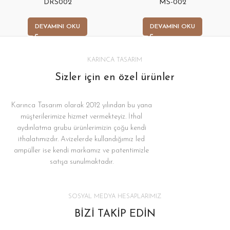
DRS002
MS-002
DEVAMINI OKU
DEVAMINI OKU
KARINCA TASARIM
Sizler için en özel ürünler
Karınca Tasarım olarak 2012 yılından bu yana
müşterilerimize hizmet vermekteyiz. İthal
aydınlatma grubu ürünlerimizin çoğu kendi
ithalatımızdır. Avizelerde kullandığımız led
ampüller ise kendi markamız ve patentimizle
satışa sunulmaktadır.
SOSYAL MEDYA HESAPLARIMIZ
BİZİ TAKİP EDİN