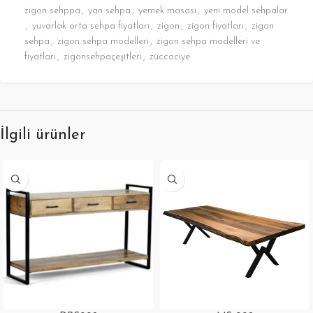
zigon sehppa
,
yan sehpa
,
yemek masası
,
yeni model sehpalar
,
yuvarlak orta sehpa fiyatları
,
zigon
,
zigon fiyatları
,
zigon
sehpa
,
zigon sehpa modelleri
,
zigon sehpa modelleri ve
fiyatları
,
zigonsehpaçeşitleri
,
züccaciye
İlgili ürünler