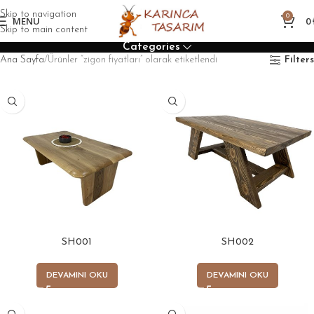
Skip to navigation
0
MENU
0
Skip to main content
Categories
Ana Sayfa
Ürünler “zigon fiyatları” olarak etiketlendi
Filters
SH001
SH002
DEVAMINI OKU
DEVAMINI OKU