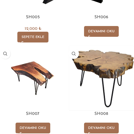
SH005
SH006
12,000
₺
DEVAMINI OKU
SEPETE EKLE
SH007
SH008
DEVAMINI OKU
DEVAMINI OKU