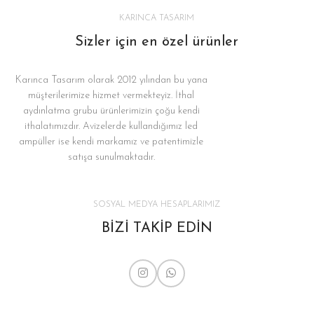
KARINCA TASARIM
Sizler için en özel ürünler
Karınca Tasarım olarak 2012 yılından bu yana
müşterilerimize hizmet vermekteyiz. İthal
aydınlatma grubu ürünlerimizin çoğu kendi
ithalatımızdır. Avizelerde kullandığımız led
ampüller ise kendi markamız ve patentimizle
satışa sunulmaktadır.
SOSYAL MEDYA HESAPLARIMIZ
BİZİ TAKİP EDİN