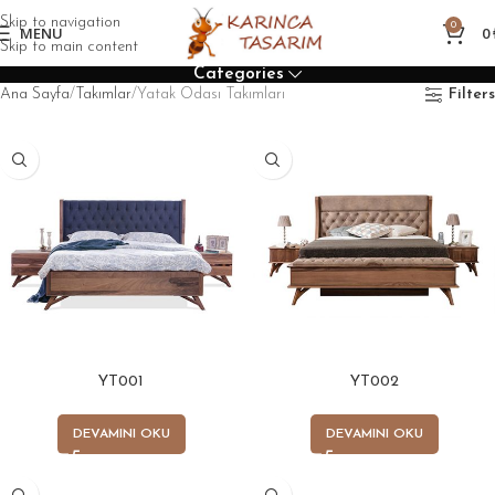
Skip to navigation
0
MENU
0
Skip to main content
Categories
Ana Sayfa
Takımlar
Yatak Odası Takımları
Filters
YT001
YT002
DEVAMINI OKU
DEVAMINI OKU