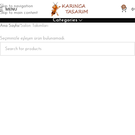
Skip to navigation
0
MENU
0
Skip to main content
Categories
Ana Sayfa
Salon Takımları
Seçiminizle eşleşen ürün bulunamadı.