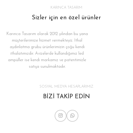
KARINCA TASARIM
Sizler için en özel ürünler
Karınca Tasarım olarak 2012 yılından bu yana
müşterilerimize hizmet vermekteyiz. İthal
aydınlatma grubu ürünlerimizin çoğu kendi
ithalatımızdır. Avizelerde kullandığımız led
ampüller ise kendi markamız ve patentimizle
satışa sunulmaktadır.
SOSYAL MEDYA HESAPLARIMIZ
BİZİ TAKİP EDİN