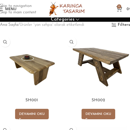
Skip to navigation
0
MENU
0
Skip to main content
Categories
Ana Sayfa
Ürünler “yan sehpa” olarak etiketlendi
Filters
SH001
SH002
DEVAMINI OKU
DEVAMINI OKU