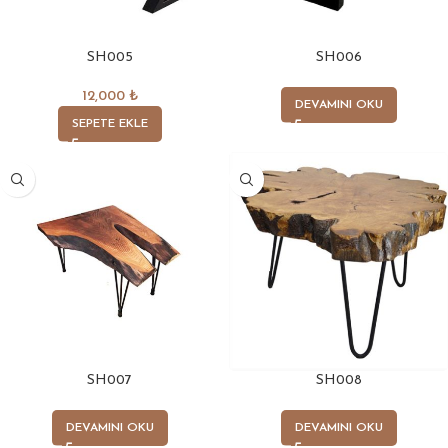
SH005
SH006
12,000
₺
DEVAMINI OKU
SEPETE EKLE
SH007
SH008
DEVAMINI OKU
DEVAMINI OKU