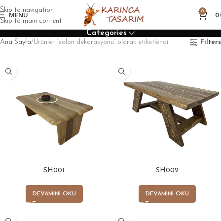
Skip to navigation
0
MENU
0
Skip to main content
Categories
Ana Sayfa
Ürünler “salon dekorasyonu” olarak etiketlendi
Filters
SH001
SH002
DEVAMINI OKU
DEVAMINI OKU