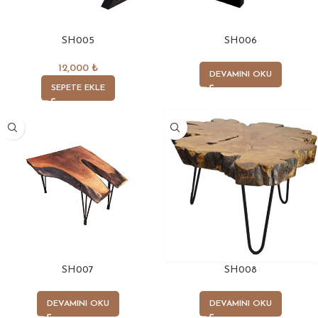
SH005
SH006
12,000
₺
DEVAMINI OKU
SEPETE EKLE
SH007
SH008
DEVAMINI OKU
DEVAMINI OKU