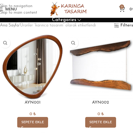
Skip to navigation
0
MENU
0
Skip to main content
Categories
Ana Sayfa
Ürünler “karınca tasarım” olarak etiketlendi
Filters
AYN001
AYN002
0
₺
0
₺
SEPETE EKLE
SEPETE EKLE