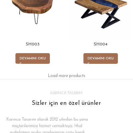
SH003
SH004
DEVAMINI OKU
DEVAMINI OKU
Load more products
KARINCA TASARIM
Sizler için en özel ürünler
Karınca Tasarım olarak 2012 yılından bu yana
müşterilerimize hizmet vermekteyiz. İthal
aydınlatma grubu ürünlerimizin çoğu kendi