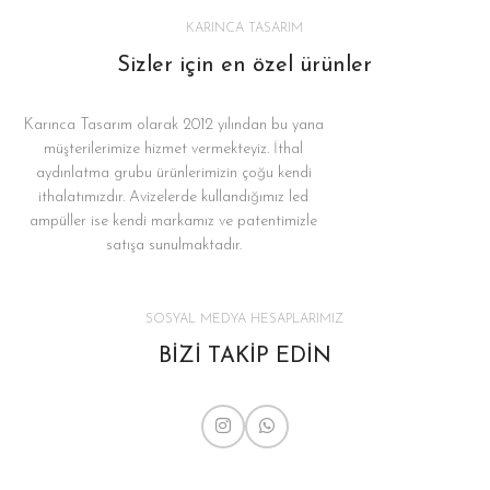
KARINCA TASARIM
Sizler için en özel ürünler
Karınca Tasarım olarak 2012 yılından bu yana
müşterilerimize hizmet vermekteyiz. İthal
aydınlatma grubu ürünlerimizin çoğu kendi
ithalatımızdır. Avizelerde kullandığımız led
ampüller ise kendi markamız ve patentimizle
satışa sunulmaktadır.
SOSYAL MEDYA HESAPLARIMIZ
BİZİ TAKİP EDİN