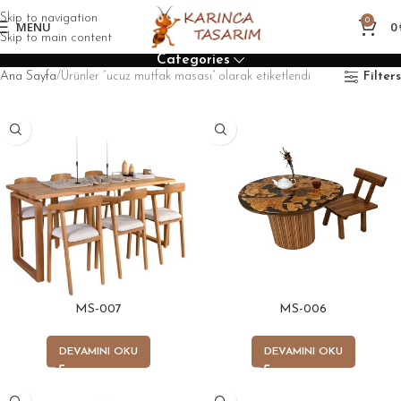
Skip to navigation
0
MENU
0
Skip to main content
Categories
Ana Sayfa
Ürünler “ucuz mutfak masası” olarak etiketlendi
Filters
MS-007
MS-006
DEVAMINI OKU
DEVAMINI OKU