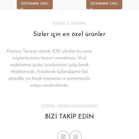
DEVAMINI OKU
DEVAMINI OKU
KARINCA TASARIM
Sizler için en özel ürünler
Karınca Tasarım olarak 2012 yılından bu yana
müşterilerimize hizmet vermekteyiz. İthal
aydınlatma grubu ürünlerimizin çoğu kendi
ithalatımızdır. Avizelerde kullandığımız led
ampüller ise kendi markamız ve patentimizle
satışa sunulmaktadır.
SOSYAL MEDYA HESAPLARIMIZ
BİZİ TAKİP EDİN