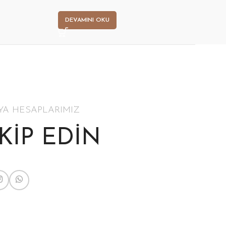
DEVAMINI OKU
D
YA HESAPLARIMIZ
AKİP EDİN