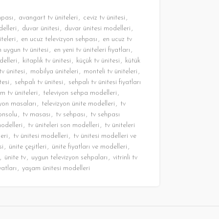
hpası
,
avangart tv üniteleri
,
ceviz tv ünitesi
,
delleri
,
duvar ünitesi
,
duvar ünitesi modelleri
,
teleri
,
en ucuz televizyon sehpası
,
en ucuz tv
n uygun tv ünitesi
,
en yeni tv üniteleri fiyatları
,
delleri
,
kitaplık tv ünitesi
,
küçük tv ünitesi
,
kütük
tv ünitesi
,
mobilya üniteleri
,
monteli tv üniteleri
,
tesi
,
sehpalı tv ünitesi
,
sehpalı tv ünitesi fiyatları
m tv üniteleri
,
televiyon sehpa modelleri
,
zyon masaları
,
televizyon ünite modelleri
,
tv
onsolu
,
tv masası
,
tv sehpası
,
tv sehpası
modelleri
,
tv üniteleri son modelleri
,
tv üniteleri
eri
,
tv ünitesi modelleri
,
tv ünitesi modelleri ve
si
,
ünite çeşitleri
,
ünite fiyatları ve modelleri
,
,
ünite tv
,
uygun televizyon sehpaları
,
vitrinli tv
yatları
,
yaşam ünitesi modelleri