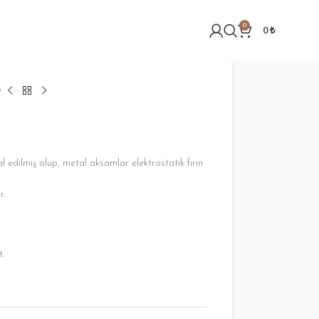
0
0
₺
3
dilmiş olup, metal aksamlar elektrostatik fırın
r.
t.