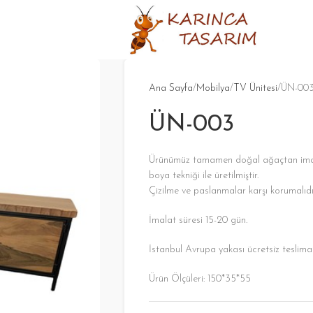
Ana Sayfa
Mobilya
TV Ünitesi
ÜN-00
ÜN-003
Ürünümüz tamamen doğal ağaçtan imal e
boya tekniği ile üretilmiştir.
Çizilme ve paslanmalar karşı korumalıdı
İmalat süresi 15-20 gün.
İstanbul Avrupa yakası ücretsiz teslima
Ürün Ölçüleri: 150*35*55