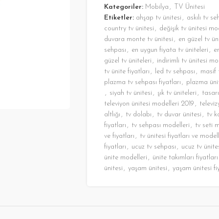
Kategoriler:
Mobilya
,
TV Ünitesi
Etiketler:
ahşap tv ünitesi
,
askılı tv se
country tv ünitesi
,
değişik tv ünitesi mo
duvara monte tv ünitesi
,
en güzel tv üni
sehpası
,
en uygun fiyata tv üniteleri
,
e
güzel tv üniteleri
,
indirimli tv ünitesi mo
tv ünite fiyatları
,
led tv sehpası
,
masif 
plazma tv sehpası fiyatları
,
plazma üni
,
siyah tv ünitesi
,
şık tv üniteleri
,
tasarı
televiyon ünitesi modelleri 2019
,
televi
altlığı
,
tv dolabı
,
tv duvar ünitesi
,
tv k
fiyatları
,
tv sehpası modelleri
,
tv seti 
ve fiyatları
,
tv ünitesi fiyatları ve modell
fiyatları
,
ucuz tv sehpası
,
ucuz tv ünite
ünite modelleri
,
ünite takımları fiyatları
ünitesi
,
yaşam ünitesi
,
yaşam ünitesi fi