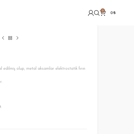
0
0
₺
dilmiş olup, metal aksamlar elektrostatik fırın
r.
t.