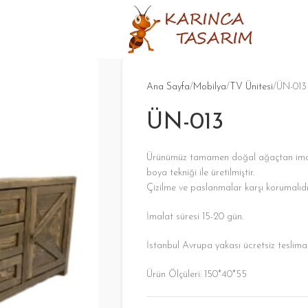
Ana Sayfa
Mobilya
TV Ünitesi
ÜN-013
ÜN-013
Ürünümüz tamamen doğal ağaçtan imal e
boya tekniği ile üretilmiştir.
Çizilme ve paslanmalar karşı korumalıdı
İmalat süresi 15-20 gün.
İstanbul Avrupa yakası ücretsiz teslima
Ürün Ölçüleri: 150*40*55