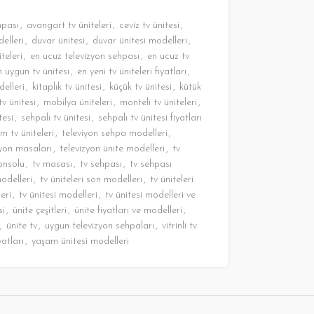
hpası
,
avangart tv üniteleri
,
ceviz tv ünitesi
,
delleri
,
duvar ünitesi
,
duvar ünitesi modelleri
,
teleri
,
en ucuz televizyon sehpası
,
en ucuz tv
n uygun tv ünitesi
,
en yeni tv üniteleri fiyatları
,
delleri
,
kitaplık tv ünitesi
,
küçük tv ünitesi
,
kütük
tv ünitesi
,
mobilya üniteleri
,
monteli tv üniteleri
,
tesi
,
sehpalı tv ünitesi
,
sehpalı tv ünitesi fiyatları
m tv üniteleri
,
televiyon sehpa modelleri
,
zyon masaları
,
televizyon ünite modelleri
,
tv
onsolu
,
tv masası
,
tv sehpası
,
tv sehpası
modelleri
,
tv üniteleri son modelleri
,
tv üniteleri
eri
,
tv ünitesi modelleri
,
tv ünitesi modelleri ve
si
,
ünite çeşitleri
,
ünite fiyatları ve modelleri
,
,
ünite tv
,
uygun televizyon sehpaları
,
vitrinli tv
yatları
,
yaşam ünitesi modelleri