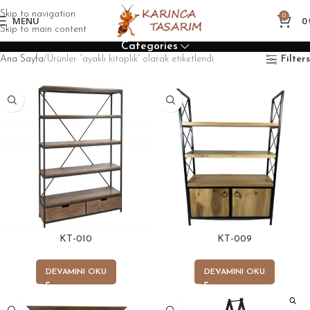
Skip to navigation
0
MENU
0
Skip to main content
Categories
Ana Sayfa
Ürünler “ayaklı kitaplık” olarak etiketlendi
Filters
KT-010
KT-009
DEVAMINI OKU
DEVAMINI OKU