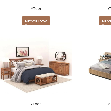
YT001
Y
DEVAMINI OKU
DEVA
YT005
Y