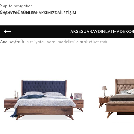
Skip to navigation
NASAYFA
ÜRÜNLER
HAKKIMIZDA
İLETIŞIM
Skip to main content
AKSESUAR
AYDINLATMA
DEKOR
Ana Sayfa
Ürünler “yatak odası modelleri” olarak etiketlendi