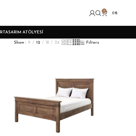
0
0
₺
R
TASARIM ATÖLYESI
Show
9
12
18
24
Filters