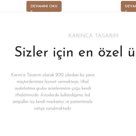
DEVAMINI OKU
DEVA
KARINCA TASARIM
Sizler için en özel 
Karınca Tasarım olarak 2012 yılından bu yana
müşterilerimize hizmet vermekteyiz. İthal
aydınlatma grubu ürünlerimizin çoğu kendi
ithalatımızdır. Avizelerde kullandığımız led
ampüller ise kendi markamız ve patentimizle
satışa sunulmaktadır.