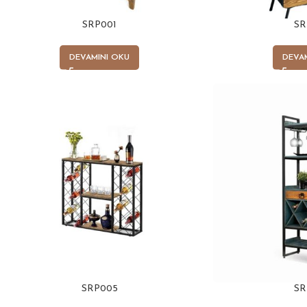
SRP001
SR
DEVAMINI OKU
DEVA
SRP005
SR