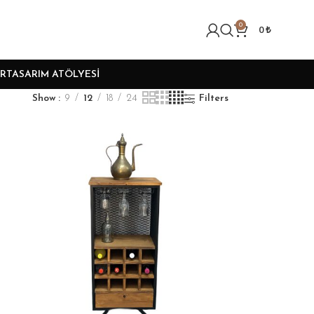
0
0
₺
R
TASARIM ATÖLYESI
Show
9
12
18
24
Filters