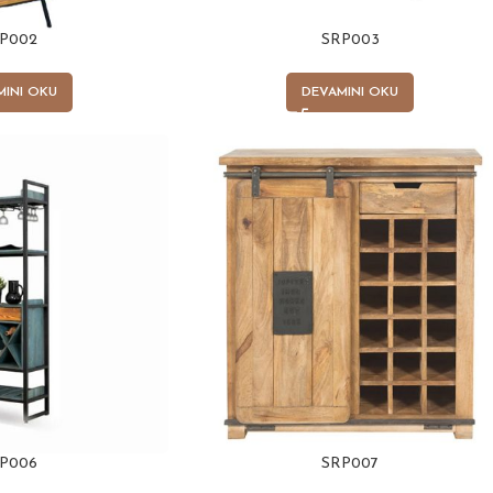
P002
SRP003
MINI OKU
DEVAMINI OKU
P006
SRP007