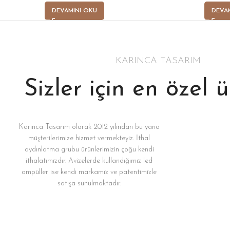
DEVAMINI OKU
DEVA
KARINCA TASARIM
Sizler için en özel 
Karınca Tasarım olarak 2012 yılından bu yana
müşterilerimize hizmet vermekteyiz. İthal
aydınlatma grubu ürünlerimizin çoğu kendi
ithalatımızdır. Avizelerde kullandığımız led
ampüller ise kendi markamız ve patentimizle
satışa sunulmaktadır.