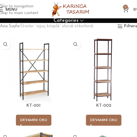
Skip to navigation
0
MENU
0
Skip to main content
Categories
Ana Sayfa
Ürünler “ağaç kitaplık” olarak etiketlendi
Filters
KT-001
KT-002
DEVAMINI OKU
DEVAMINI OKU