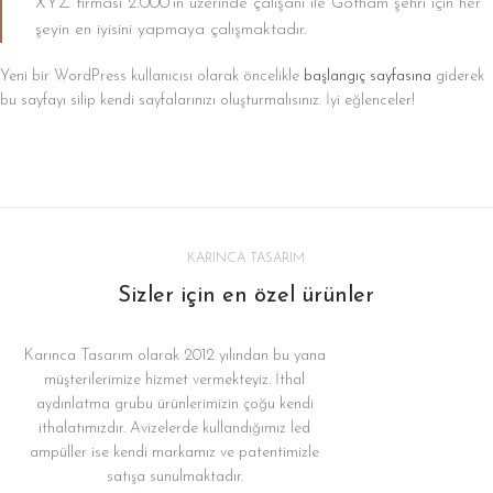
XYZ firması 2.000’in üzerinde çalışanı ile Gotham şehri için her
şeyin en iyisini yapmaya çalışmaktadır.
Yeni bir WordPress kullanıcısı olarak öncelikle
başlangıç sayfasına
giderek
bu sayfayı silip kendi sayfalarınızı oluşturmalısınız. İyi eğlenceler!
KARINCA TASARIM
Sizler için en özel ürünler
Karınca Tasarım olarak 2012 yılından bu yana
müşterilerimize hizmet vermekteyiz. İthal
aydınlatma grubu ürünlerimizin çoğu kendi
ithalatımızdır. Avizelerde kullandığımız led
ampüller ise kendi markamız ve patentimizle
satışa sunulmaktadır.