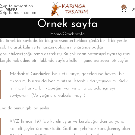
Skip to navigation
0
MENU
0
Skip to main content
Örnek sayfa
Home
Örnek sayfa
Bu örnek bir sayfadır. Bir blog yazısından farklıdır çünkü belirli bir yerde
sabit olarak kalır ve temanızın dolaşım menüsünde başlığı
görüntülenir(çoğu tema destekler). Bir çok insan potansiyel ziyaretçilerini
karşılamak adına bir Hakkında sayfası kullanır. Şuna benzeyen bir sayfa:
Merhaba! Gündüzleri bisikletli kurye, geceleri ise hevesli bir
aktörüm, burası da benim sitem. İstanbul’da yaşıyorum, Bıdık
isminde harika bir köpeğim var ve piña colada içmeyi
seviyorum. (Ve yağmura yakalanmayı.)
…ya da bunun gibi bir şeyler:
XYZ firması 1971’de kurulmuştur ve kurulduğundan bu yana
kaliteli şeyler üretmektedir. Gotham şehrinde konuşlanmış olan