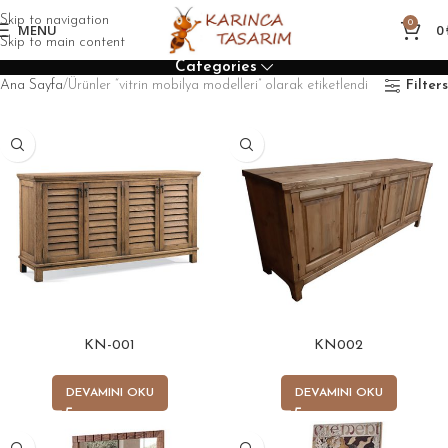
Skip to navigation
0
MENU
0
Skip to main content
Categories
Ana Sayfa
Ürünler “vitrin mobilya modelleri” olarak etiketlendi
Filters
KN-001
KN002
DEVAMINI OKU
DEVAMINI OKU