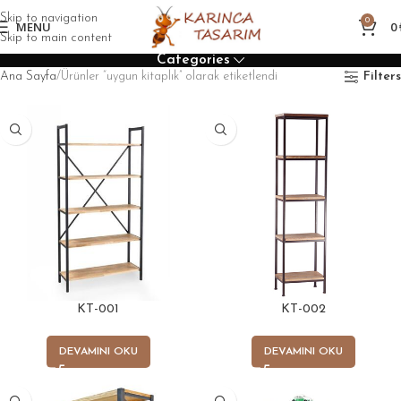
Skip to navigation
0
MENU
0
Skip to main content
Categories
Ana Sayfa
Ürünler “uygun kitaplık” olarak etiketlendi
Filters
KT-001
KT-002
DEVAMINI OKU
DEVAMINI OKU