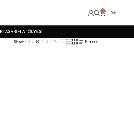
0
0
₺
R
TASARIM ATÖLYESI
Show
9
12
18
24
Filters