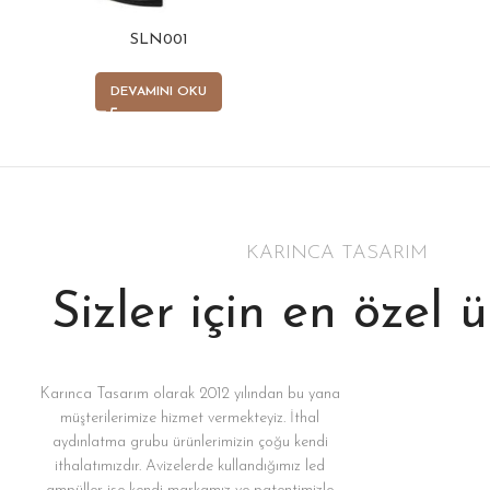
SLN001
DEVAMINI OKU
KARINCA TASARIM
Sizler için en özel 
Karınca Tasarım olarak 2012 yılından bu yana
müşterilerimize hizmet vermekteyiz. İthal
aydınlatma grubu ürünlerimizin çoğu kendi
ithalatımızdır. Avizelerde kullandığımız led