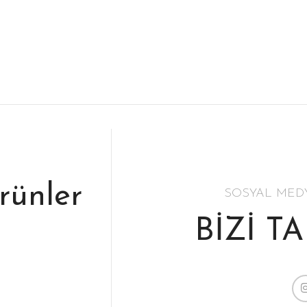
ürünler
SOSYAL MED
BİZİ T