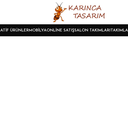
ATIF ÜRÜNLER
MOBILYA
ONLINE SATIŞ
SALON TAKIMLARI
TAKIMLA