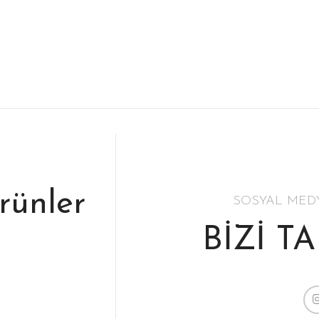
ürünler
SOSYAL MED
BİZİ T