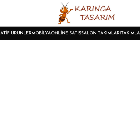
ATIF ÜRÜNLER
MOBILYA
ONLINE SATIŞ
SALON TAKIMLARI
TAKIMLA