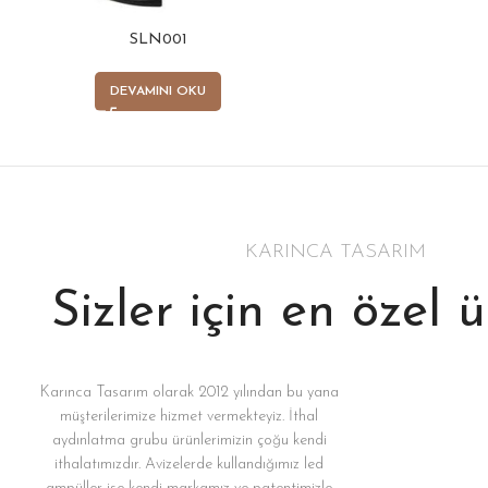
SLN001
DEVAMINI OKU
KARINCA TASARIM
Sizler için en özel 
Karınca Tasarım olarak 2012 yılından bu yana
müşterilerimize hizmet vermekteyiz. İthal
aydınlatma grubu ürünlerimizin çoğu kendi
ithalatımızdır. Avizelerde kullandığımız led