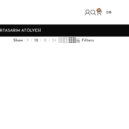
0
0
₺
R
TASARIM ATÖLYESI
Show
9
12
18
24
Filters