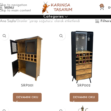
Skip to navigation
0
MENU
0
Skip to main content
Categories
Ana Sayfa
Ürünler “şarap soğutucu” olarak etiketlendi
Filters
SRP001
SRP002
DEVAMINI OKU
DEVAMINI OKU