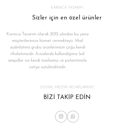
KARINCA TASARIM
Sizler için en özel ürünler
Karınca Tasarım olarak 2012 yılından bu yana
müşterilerimize hizmet vermekteyiz. İthal
aydınlatma grubu ürünlerimizin çoğu kendi
ithalatımızdır. Avizelerde kullandığımız led
ampüller ise kendi markamız ve patentimizle
satışa sunulmaktadır.
SOSYAL MEDYA HESAPLARIMIZ
BİZİ TAKİP EDİN