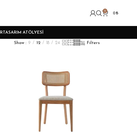
0
0
₺
R
TASARIM ATÖLYESI
Show
9
12
18
24
Filters