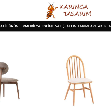
ATIF ÜRÜNLER
MOBILYA
ONLINE SATIŞ
SALON TAKIMLARI
TAKIMLA