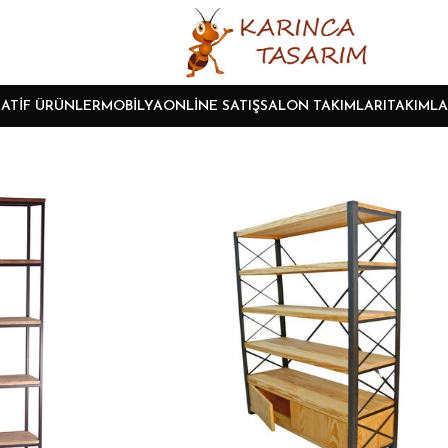
ATIF ÜRÜNLER
MOBILYA
ONLINE SATIŞ
SALON TAKIMLARI
TAKIMLA