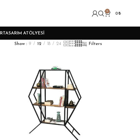
0
0
₺
R
TASARIM ATÖLYESI
Show
9
12
18
24
Filters