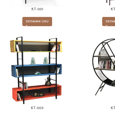
KT-001
KT
DEVAMINI OKU
DEVA
KT-005
KT