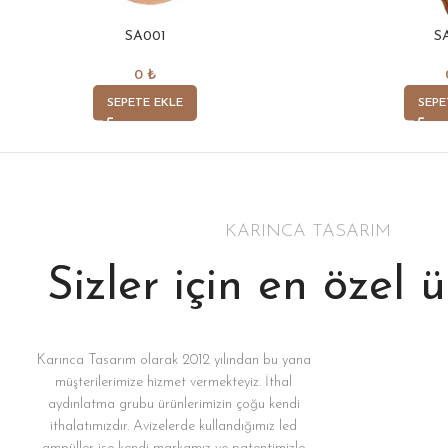
SA001
S
0
₺
SEPETE EKLE
SEPE
KARINCA TASARIM
Sizler için en özel 
Karınca Tasarım olarak 2012 yılından bu yana
müşterilerimize hizmet vermekteyiz. İthal
aydınlatma grubu ürünlerimizin çoğu kendi
ithalatımızdır. Avizelerde kullandığımız led