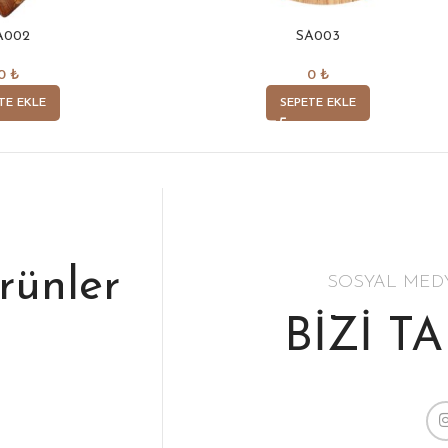
A002
SA003
0
₺
0
₺
TE EKLE
SEPETE EKLE
ürünler
SOSYAL MED
BİZİ T