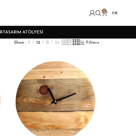
0
0
₺
R
TASARIM ATÖLYESI
Show
9
12
18
24
Filters