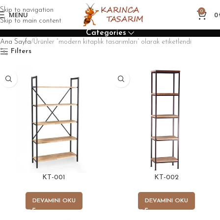
Skip to navigation
0
MENU
0
Skip to main content
Categories
Ana Sayfa
Ürünler “modern kitaplık tasarımları” olarak etiketlendi
Filters
KT-001
KT-002
DEVAMINI OKU
DEVAMINI OKU