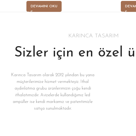
DEVAMINI OKU
DEVA
KARINCA TASARIM
Sizler için en özel 
Karınca Tasarım olarak 2012 yılından bu yana
müşterilerimize hizmet vermekteyiz. İthal
aydınlatma grubu ürünlerimizin çoğu kendi
ithalatımızdır. Avizelerde kullandığımız led
ampüller ise kendi markamız ve patentimizle
satışa sunulmaktadır.