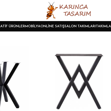
ATIF ÜRÜNLER
MOBILYA
ONLINE SATIŞ
SALON TAKIMLARI
TAKIMLA