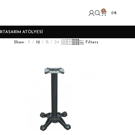
0
0
₺
R
TASARIM ATÖLYESI
Show
9
12
18
24
Filters