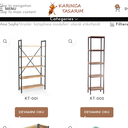
Skip to navigation
0
MENU
0
Skip to main content
Categories
Ana Sayfa
Ürünler “kütüphane modelleri” olarak etiketlendi
Filters
KT-001
KT-002
DEVAMINI OKU
DEVAMINI OKU