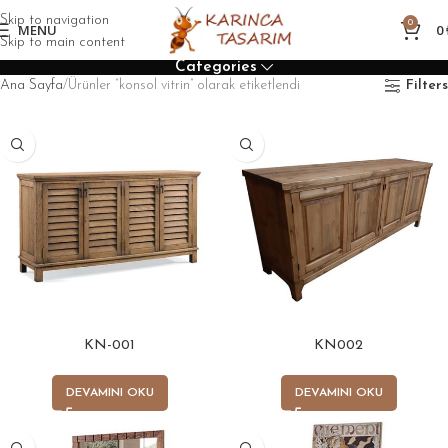
Skip to navigation
0
MENU
0
Skip to main content
Categories
Ana Sayfa
Ürünler “konsol vitrin” olarak etiketlendi
Filters
KN-001
KN002
DEVAMINI OKU
DEVAMINI OKU