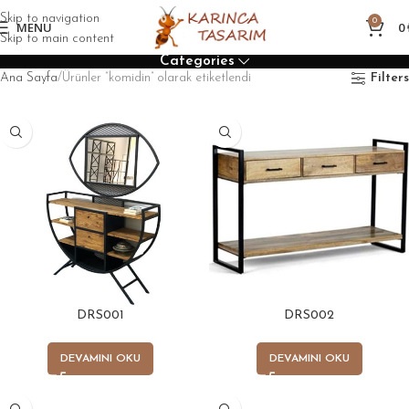
Skip to navigation
0
MENU
0
Skip to main content
Categories
Ana Sayfa
Ürünler “komidin” olarak etiketlendi
Filters
DRS001
DRS002
DEVAMINI OKU
DEVAMINI OKU