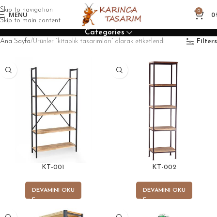
Skip to navigation
0
MENU
0
Skip to main content
Categories
Ana Sayfa
Ürünler “kitaplık tasarımları” olarak etiketlendi
Filters
KT-001
KT-002
DEVAMINI OKU
DEVAMINI OKU