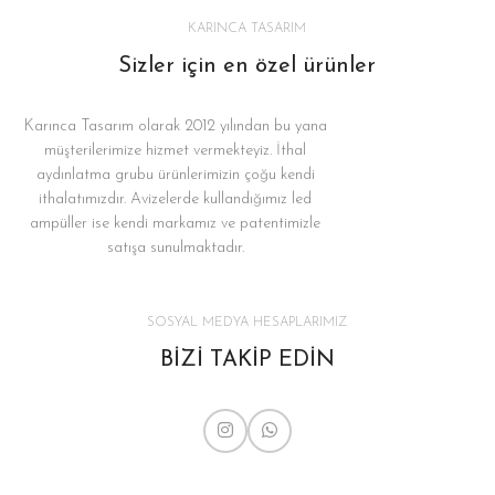
KARINCA TASARIM
Sizler için en özel ürünler
Karınca Tasarım olarak 2012 yılından bu yana
müşterilerimize hizmet vermekteyiz. İthal
aydınlatma grubu ürünlerimizin çoğu kendi
ithalatımızdır. Avizelerde kullandığımız led
ampüller ise kendi markamız ve patentimizle
satışa sunulmaktadır.
SOSYAL MEDYA HESAPLARIMIZ
BİZİ TAKİP EDİN