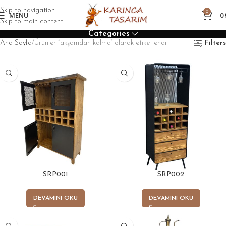
Skip to navigation
0
MENU
0
Skip to main content
Categories
Ana Sayfa
Ürünler “akşamdan kalma” olarak etiketlendi
Filters
SRP001
SRP002
DEVAMINI OKU
DEVAMINI OKU