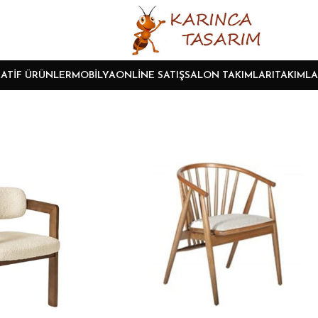
ATIF ÜRÜNLER
MOBILYA
ONLINE SATIŞ
SALON TAKIMLARI
TAKIMLA