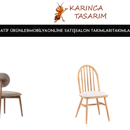
ATIF ÜRÜNLER
MOBILYA
ONLINE SATIŞ
SALON TAKIMLARI
TAKIMLA