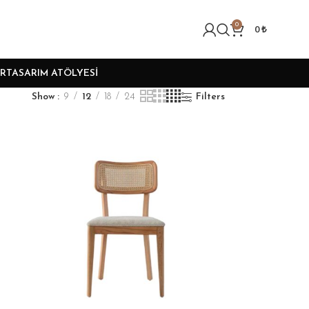
0
0
₺
R
TASARIM ATÖLYESI
Show
9
12
18
24
Filters