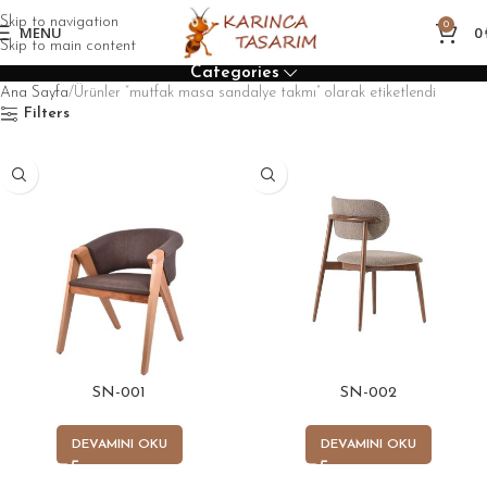
Skip to navigation
0
MENU
0
Skip to main content
Categories
Ana Sayfa
Ürünler “mutfak masa sandalye takmı” olarak etiketlendi
Filters
SN-001
SN-002
DEVAMINI OKU
DEVAMINI OKU