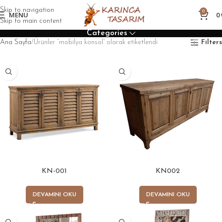
Skip to navigation
0
MENU
0
Skip to main content
Categories
Ana Sayfa
Ürünler “mobilya konsol” olarak etiketlendi
Filters
KN-001
KN002
DEVAMINI OKU
DEVAMINI OKU