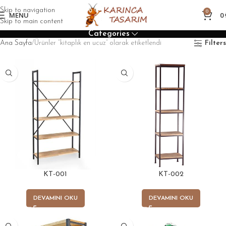
Skip to navigation
0
MENU
0
Skip to main content
Categories
Ana Sayfa
Ürünler “kitaplık en ucuz” olarak etiketlendi
Filters
KT-001
KT-002
DEVAMINI OKU
DEVAMINI OKU