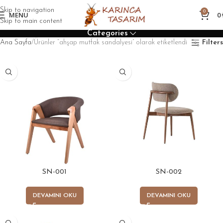
Skip to navigation
0
MENU
0
Skip to main content
Categories
Ana Sayfa
Ürünler “ahşap mutfak sandalyesi” olarak etiketlendi
Filters
SN-001
SN-002
DEVAMINI OKU
DEVAMINI OKU